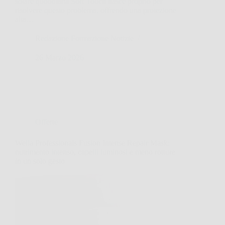
solare quotidiana Soft Touch nasce proprio per
risolvere questo problema, offrendo una protezione
alta…
Redazione Formazione Notizie
26 Marzo 2026
Offerte
Wella Professionals Fusion Intense Repair Mask:
nutrimento intenso, capelli luminosi e meno rotture
in un solo gesto