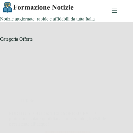
Salta
al
contenuto
Notizie aggiornate, rapide e affidabili da tutta Italia
Categoria
Offerte
Offerte
PURITO SEOUL Soft Touch SPF50+ PA++++:
protezione solare quotidiana con ceramidi, invisibile
e resistente all’acqua!