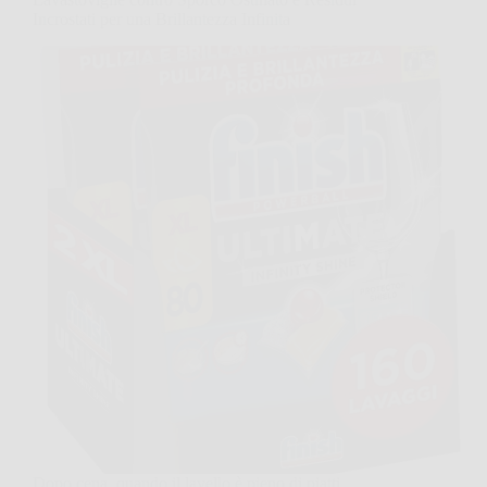
Incrostati per una Brillantezza Infinita
Dopo cena, quando il lavello è pieno di piatti,