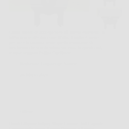
Capita spesso di accorgersene all’ultimo momento, la
barba non scorre più come prima, il taglio è meno
preciso e la rasatura perde quella sensazione di
freschezza che si nota subito sul viso. In questi casi,
le lame originali Philips OneBlade…
Redazione Formazione Notizie
26 Marzo 2026
Offerte
Finish Ultimate Infinity Shine Limone: 160 Capsule
Lavastoviglie contro Sporco Ostinato e Residui