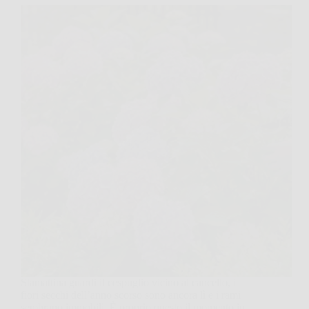
Stamattina guardi il cespuglio vicino al cancello, i
fiori secchi dell’anno scorso sono ancora lì e i rami
sembrano immobili. È proprio questo il momento in