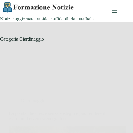
Salta
al
contenuto
Notizie aggiornate, rapide e affidabili da tutta Italia
Categoria
Giardinaggio
Giardinaggio
La pianta che cresce senza sostegni e può rendere il
giardino davvero scenografico